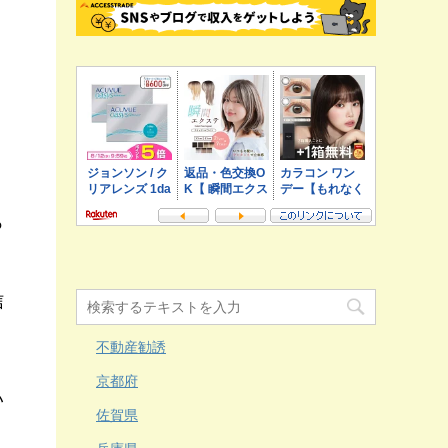
ト
っ
信
不動産勧誘
京都府
い
佐賀県