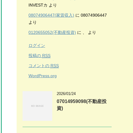
INVESTカ
より
08074906447(家賃収入)
に
08074906447
より
0120655052(不動産投資)
に
、
より
ログイン
投稿の
RSS
コメントの
RSS
WordPress.org
2026/01/24
07014959098(不動産投
資)