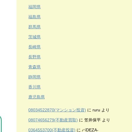
福岡県
福島県
群馬県
茨城県
長崎県
長野県
青森県
静岡県
香川県
鹿児島県
08034522870(マンション投資)
に
ruru
より
08074656279(不動産買取)
に
笠井保平
より
0364553700(不動産投資)
に
バDEZA-