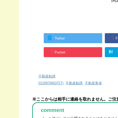
関
Twitter
F
B!
Pocket
-
不動産勧誘
-
0120976802(ST)
,
不動産勧誘
,
不動産業者
※ここからは相手に連絡を取れません。ご注
comment