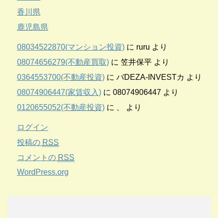
香川県
鹿児島県
08034522870(マンション投資)
に
ruru
より
08074656279(不動産買取)
に
笠井保平
より
0364553700(不動産投資)
に
バDEZA-INVESTカ
より
08074906447(家賃収入)
に
08074906447
より
0120655052(不動産投資)
に
、
より
ログイン
投稿の
RSS
コメントの
RSS
WordPress.org