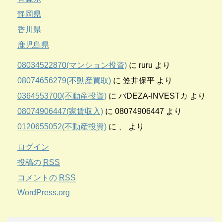
静岡県
香川県
鹿児島県
08034522870(マンション投資)
に
ruru
より
08074656279(不動産買取)
に
笠井保平
より
0364553700(不動産投資)
に
バDEZA-INVESTカ
より
08074906447(家賃収入)
に
08074906447
より
0120655052(不動産投資)
に
、
より
ログイン
投稿の
RSS
コメントの
RSS
WordPress.org